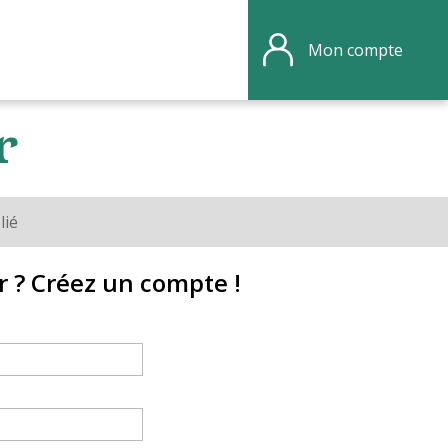
Mon compte
r
lié
r ? Créez un compte !