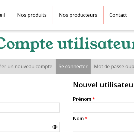
eil
Nos produits
Nos producteurs
Contact
Compte utilisateu
éer un nouveau compte
Se connecter
(onglet actif)
Mot de passe oub
Nouvel utilisateu
Prénom
*
Nom
*