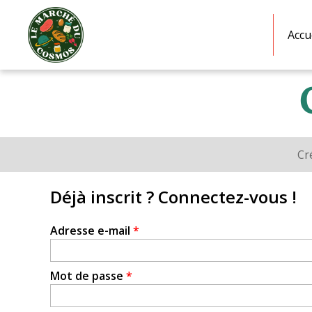
Le
Marché
Accu
du
Cosmos
GAEC
Cr
Onglets
principaux
Déjà inscrit ? Connectez-vous !
Adresse e-mail
*
Mot de passe
*