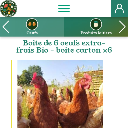
Le
Marché
Oeufs
Produits laitiers
Boite de 6 oeufs extra-
du
frais Bio - boite carton ×6
Cosmos
GAEC