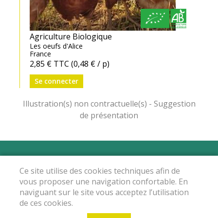
Agriculture Biologique
Les oeufs d'Alice
France
2,85 €
TTC
(0,48 € / p)
Se connecter
Mentions légales
-
Conditions Générales de vente
-
Ce site utilise des cookies techniques afin de
Protection des données personnelles
vous proposer une navigation confortable. En
© Copyright 2025 - Le marché du Cosmos - Tous droits
naviguant sur le site vous acceptez l’utilisation
réservés - Conception :
Sarl Dynapse
de ces cookies.